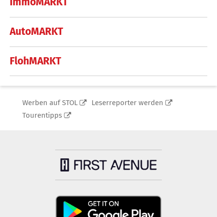
ImmoMARKT
AutoMARKT
FlohMARKT
Werben auf STOL
Leserreporter werden
Tourentipps