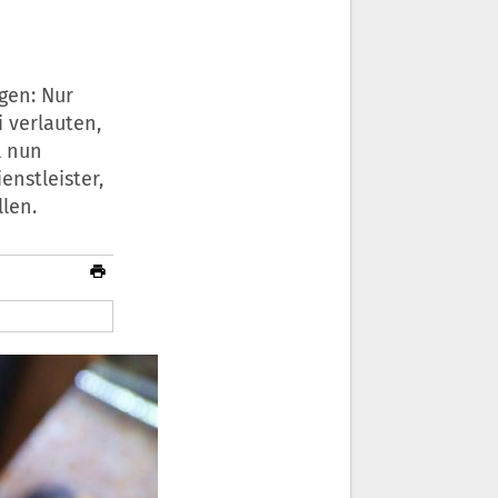
gen: Nur
 verlauten,
l nun
enstleister,
llen.