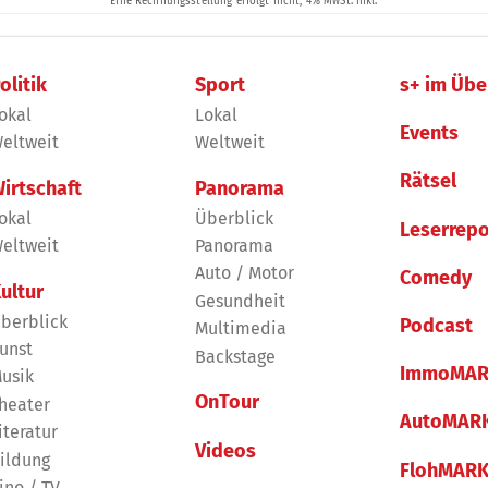
olitik
Sport
s+ im Übe
okal
Lokal
Events
eltweit
Weltweit
Rätsel
irtschaft
Panorama
okal
Überblick
Leserrepo
eltweit
Panorama
Auto / Motor
Comedy
ultur
Gesundheit
berblick
Podcast
Multimedia
unst
Backstage
ImmoMAR
usik
OnTour
heater
AutoMAR
iteratur
Videos
ildung
FlohMAR
ino / TV