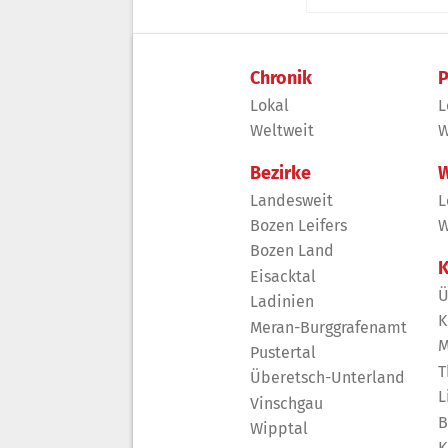
Chronik
P
Lokal
L
Weltweit
W
Bezirke
W
Landesweit
L
Bozen Leifers
W
Bozen Land
K
Eisacktal
Ü
Ladinien
K
Meran-Burggrafenamt
M
Pustertal
T
Überetsch-Unterland
L
Vinschgau
B
Wipptal
K