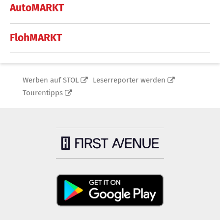
AutoMARKT
FlohMARKT
Werben auf STOL
Leserreporter werden
Tourentipps