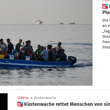
Polit
 Italien: Regierung arbeitet an
Pla
Mig
Die 
an e
„leg
Dies kündig
Fran
Pres
Videos
»
Küstenwache
 Küstenwache rettet Menschen von si