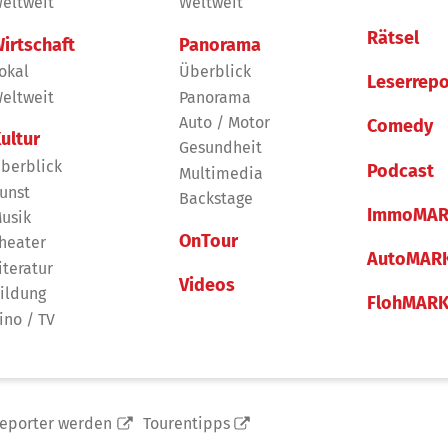
eltweit
Weltweit
Rätsel
irtschaft
Panorama
okal
Überblick
Leserrepo
eltweit
Panorama
Auto / Motor
Comedy
ultur
Gesundheit
berblick
Podcast
Multimedia
unst
Backstage
ImmoMAR
usik
OnTour
heater
AutoMAR
iteratur
Videos
ildung
FlohMAR
ino / TV
reporter werden
Tourentipps