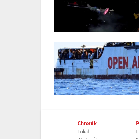
Chronik
P
Lokal
L