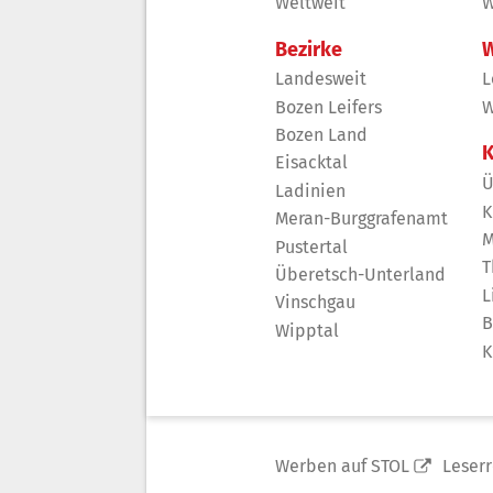
Weltweit
W
Bezirke
W
Landesweit
L
Bozen Leifers
W
Bozen Land
K
Eisacktal
Ü
Ladinien
K
Meran-Burggrafenamt
M
Pustertal
T
Überetsch-Unterland
L
Vinschgau
B
Wipptal
K
Werben auf STOL
Leser