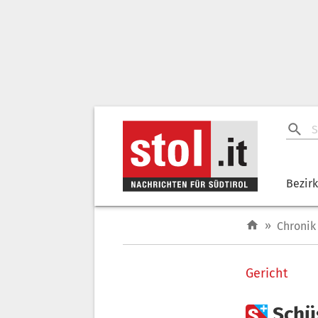
Bezir
»
Chronik
Gericht

Schü