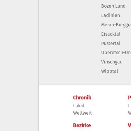
Bozen Land
Ladinien
Meran-Burggr
Eisacktal
Pustertal
Überetsch-Un
Vinschgau
Wipptal
Chronik
P
Lokal
L
Weltweit
W
Bezirke
W