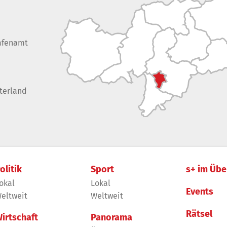
afenamt
terland
olitik
Sport
s+ im Übe
okal
Lokal
Events
eltweit
Weltweit
Rätsel
irtschaft
Panorama