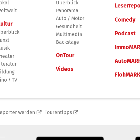
okal
Überblick
Leserrepo
eltweit
Panorama
Auto / Motor
Comedy
ultur
Gesundheit
berblick
Podcast
Multimedia
unst
Backstage
ImmoMAR
usik
OnTour
heater
AutoMAR
iteratur
Videos
ildung
FlohMAR
ino / TV
reporter werden
Tourentipps