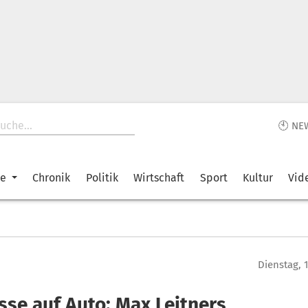
🕙 NE
ke
Chronik
Politik
Wirtschaft
Sport
Kultur
Vid
Dienstag, 
sse auf Auto: Max Leitners