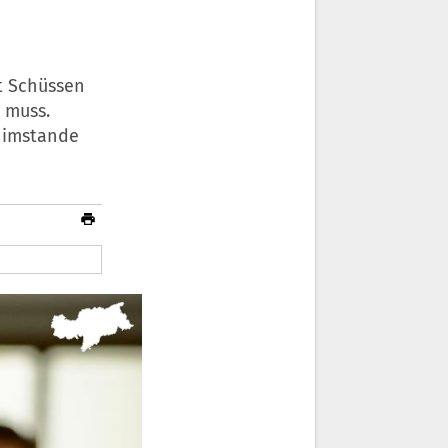
t Schüssen
 muss.
t imstande