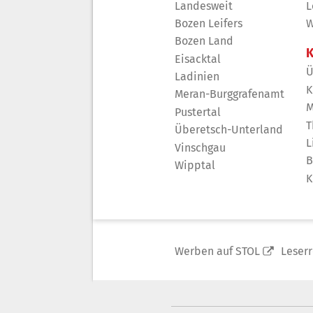
Landesweit
L
Bozen Leifers
W
Bozen Land
K
Eisacktal
Ü
Ladinien
K
Meran-Burggrafenamt
M
Pustertal
T
Überetsch-Unterland
L
Vinschgau
B
Wipptal
K
Werben auf STOL
Leser