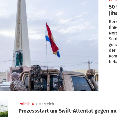
Polit
50 
Jih
Bei
Jiha
Nor
Sold
gen
der 
Kom
bek
beim
Stad
war.
tödl
Arme
Politik
»
Österreich
Prozessstart um Swift-Attentat gegen mu