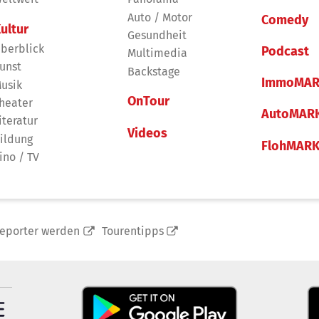
Auto / Motor
Comedy
ultur
Gesundheit
berblick
Podcast
Multimedia
unst
Backstage
ImmoMAR
usik
OnTour
heater
AutoMAR
iteratur
Videos
ildung
FlohMAR
ino / TV
reporter werden
Tourentipps