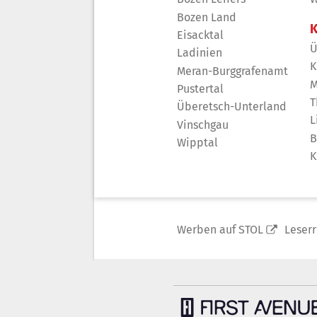
Bozen Land
K
Eisacktal
Ü
Ladinien
K
Meran-Burggrafenamt
M
Pustertal
T
Überetsch-Unterland
L
Vinschgau
B
Wipptal
K
Werben auf STOL
Leser