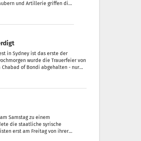
bern und Artillerie griffen die
ger und Infrastruktur der
ige Regionalkommando des US-
rdigt
est in Sydney ist das erste der
wochmorgen wurde die Trauerfeier von
 Chabad of Bondi abgehalten - nur
rühmten Bondi Beach entfernt.
t am Samstag zu einem
ete die staatliche syrische
ten erst am Freitag von ihrer
der Sicherheitsrat der Vereinten