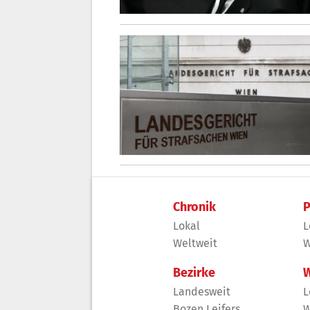
Chronik
P
Lokal
L
Weltweit
W
Bezirke
W
Landesweit
L
Bozen Leifers
W