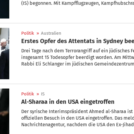
(IS) begonnen. Mit Kampfflugzeugen, Kampfhubschrau
Streitkräfte mehr als 70 Ziele an, darunter Waffenla
Terroristen, wie das für den Nahen Osten zuständ
Militärs (Centcom) erklärte.
Politik
»
Australien
Erstes Opfer des Attentats in Sydney bee
Drei Tage nach dem Terrorangriff auf ein jüdisches F
insgesamt 15 Todesopfer beerdigt worden. Am Mitt
Rabbi Eli Schlanger im jüdischen Gemeindezentrum
rund einen Kilometer vom Ort des Anschlags am be
Politik
»
IS
Al-Sharaa in den USA eingetroffen
Der syrische Interimspräsident Ahmed al-Sharaa is
offiziellen Besuch in den USA eingetroffen. Das meld
Nachrichtenagentur, nachdem die USA den Ex-Jihadis
Terrorliste gestrichen hatten. Am Donnerstag hatte 