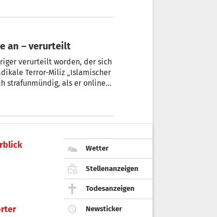
en. Al-Sharaa wird am Montag
hen Besuch im Weißen Haus
IS-Anhänger kündigte Anschläge in Kirche an – verurteilt
iger verurteilt worden, der sich
dikale Terror-Miliz „Islamischer
ch strafunmündig, als er online
napchat verbreitete er ein Foto,
ald Anschläge in Kirche machen“,
rblick
Wetter
Stellenanzeigen
Todesanzeigen
rter
Newsticker