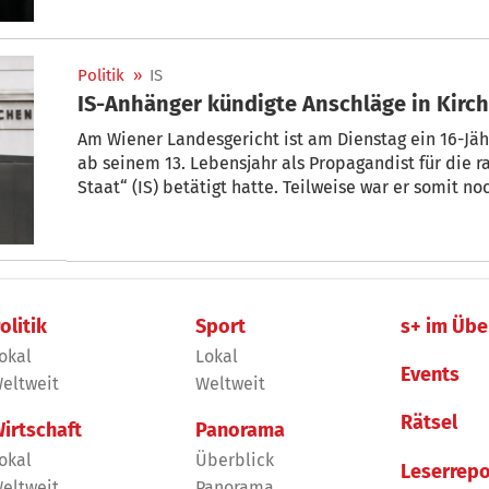
Nationen die Sanktionen gegen al-Sharaa aufgehob
von US-Präsident Donald Trump zu einem historisc
empfangen.
Politik
»
IS
Am Wiener Landesgericht ist am Dienstag ein 16-Jähr
ab seinem 13. Lebensjahr als Propagandist für die ra
Staat“ (IS) betätigt hatte. Teilweise war er somit no
zum „Schlachten von Andersgläubigen“ aufrief. Auf S
das ihn maskiert und mit geballter Faust zeigte. „B
lautete der beigefügte Bildtext.
olitik
Sport
s+ im Übe
okal
Lokal
Events
eltweit
Weltweit
Rätsel
irtschaft
Panorama
okal
Überblick
Leserrepo
eltweit
Panorama