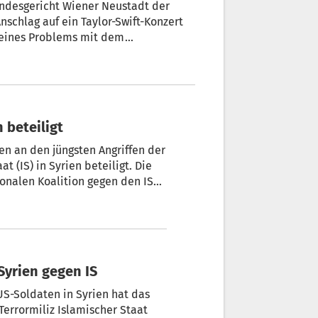
andesgericht Wiener Neustadt der
schlag auf ein Taylor-Swift-Konzert
 eines Problems mit dem
taatsanwalts. Die zwei Angeklagten
i sie ihre Gesichter jeweils mit
 beteiligt
n an den jüngsten Angriffen der
t (IS) in Syrien beteiligt. Die
onalen Koalition gegen den IS
en terroristischer Gruppen zu
organisieren“, erklärte die
Syrien gegen IS
US-Soldaten in Syrien hat das
Terrormiliz Islamischer Staat