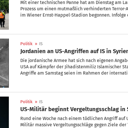
Mit einer technischen Panne hat am Dienstag am L
Prozess um einen mutmaßlich verhinderten Terror-An
im Wiener Ernst-Happel-Stadion begonnen. Infolge
Computersystem verzögerte sich das Plädoyer des S
waren um 9.08 Uhr in den Saal gebracht worden, wobe
Aktenordnern vor den Fotografen verbargen.
Politik
»
IS
Jordanien an US-Angriffen auf IS in Syrien
Die jordanische Armee hat sich nach eigenen Angabe
USA auf Kämpfer der Jihadistenmiliz Islamischer Staa
Angriffe am Samstag seien im Rahmen der internati
„mit Partnern koordiniert worden, um die Fähigkeit
neutralisieren und sie daran zu hindern, sich neu zu 
jordanische Luftwaffe am Sonntag.
Politik
»
IS
US-Militär beginnt Vergeltungsschlag in 
Rund eine Woche nach einem tödlichen Angriff auf 
Militär massive Vergeltungsschläge gegen Ziele der 