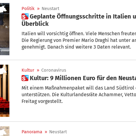
Politik
»
Neustart
 Geplante Öffnungsschritte in Italien und Südtirol – Alle Etappen im
Überblick
Italien will vorsichtig öffnen. Viele Menschen freuten sich sch
Die Regierung von Premier Mario Draghi hat unter 
genehmigt. Danach sind weitere 3 Daten relevant.
Kultur
»
Coronavirus
 Kultur: 9 Millionen Euro für den Neus
Mit einem Maßnahmenpaket will das Land Südtirol 
unterstützen. Die Kulturlandesräte Achammer, Vett
Freitag vorgestellt.
Panorama
»
Neustart