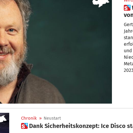
Wirt
 Was können Unternehmen
von
Gert
Jahr
stan
erfo
und 
Nie
Met
2023
Unte
Cons
Chronik
»
Neustart
 Dank Sicherheitskonzept: Ice Disco s