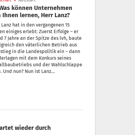
schaft
»
Neustart
 Ihnen lernen, Herr Lanz?
 Lanz hat in den vergangenen 15
en einiges erlebt: Zuerst Erfolge – er
d 7 Jahre an der Spitze des lvh, baute
lgreich den väterlichen Betrieb aus
stieg in die Landespolitik ein – dann
derlagen mit dem Konkurs seines
allbaubetriebs und der Wahlschlappe
. Und nun? Nun ist Lanz
rnehmensberater bei der Brixner IFK
ulting.
tartet wieder durch