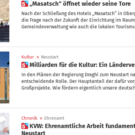
 „Masatsch“ öffnet wieder seine Tore
Nach der Schließung des Hotels „Masatsch“ in Oberp
die Frage nach der Zukunft der Einrichtung im Raum
Gemeindeverwaltung wie auch die lokalen Tourismus
interessiert, Nun kommt es zu einem Neustart.
Kultur
»
Neustart
 Milliarden für die Kultur: Ein Länderv
In den Plänen der Regierung Draghi zum Neustart na
entscheidende Rolle. Der Hauptanteil der dafür vo
Großprojekte. Wie fördern eigentlich unsere deuts
Corona Krise?
Chronik
»
Ehrenamt
 KVW: Ehrenamtliche Arbeit fundamental für gesellschaftlichen
Neustart