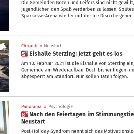
Die Gemeinden Bozen und Leifers sind nicht gewillt
Jugendlichen den Spaß verderben zu lassen. Spätest
Sparkasse-Arena wieder mit der Ice Disco losgehen
Eis in Kürze getanzt. von Ursula Pirchstaller und Mic
Chronik
»
Neustart
 Eishalle Sterzing: Jetzt geht es los
Am 10. Februar 2021 ist die Eishalle von Sterzing eingestürzt. Seitdem arbeitet die
Gemeinde am Wiederaufbau. Doch bisher liegen imm
abgesperrt am Standort. Nun sollen Taten folgen.
Panorama
»
Psychologie
 Nach den Feiertagen im Stimmungstief: So klappt es mit dem
Neustart
Post-Holiday-Syndrom nennt sich das Motivationsloch, das sich oft