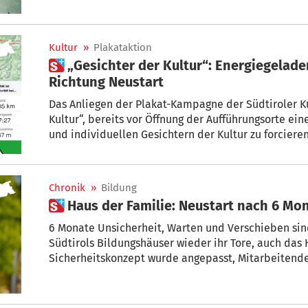
Kultur
»
Plakataktion
 „Gesichter der Kultur“: Energiegeladen und voller Zuversicht in
Richtung Neustart
Das Anliegen der Plakat-Kampagne der Südtiroler K
Kultur“, bereits vor Öffnung der Aufführungsorte e
und individuellen Gesichtern der Kultur zu forciere
derzeitige Lücke im gesellschaftlichen Leben spürb
gelungen. STOL zeigt die einzelnen Gesichter und i
Botschaften in einer Bildergalerie.
Chronik
»
Bildung
 Haus der Familie: Neustart nach 6 Mo
6 Monate Unsicherheit, Warten und Verschieben sind 
Südtirols Bildungshäuser wieder ihr Tore, auch das 
Sicherheitskonzept wurde angepasst, Mitarbeitende
den lang ersehnten Neustart: „Wir sind bereit“, erklä