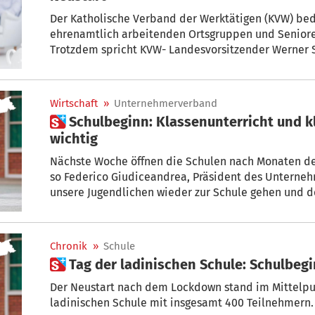
Der Katholische Verband der Werktätigen (KVW) bed
ehrenamtlich arbeitenden Ortsgruppen und Seniore
Trotzdem spricht KVW- Landesvorsitzender Werner S
volle Solidarität aus und appelliert gleichzeitig, d
einzelnen Ortschaften zu unterstützen.
Wirtschaft
»
Unternehmerverband
 Schulbeginn: Klassenunterricht und klare Regeln für den Neustart
wichtig
Nächste Woche öffnen die Schulen nach Monaten des
so Federico Giudiceandrea, Präsident des Unterneh
unsere Jugendlichen wieder zur Schule gehen und d
sich mit Klassenkameraden und Lehrern persönlich 
sich austauschen.“ Wichtig seien nun aber klare Reg
Chronik
»
Schule
 Tag der ladinischen Schule: Schulbeg
Der Neustart nach dem Lockdown stand im Mittelpu
ladinischen Schule mit insgesamt 400 Teilnehmern.