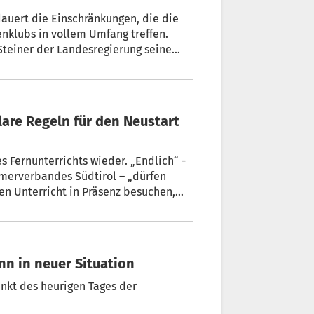
auert die Einschränkungen, die die
nklubs in vollem Umfang treffen.
teiner der Landesregierung seine
ie ehrenamtliche Arbeit in den
 Fernunterrichts wieder. „Endlich“ -
merverbandes Südtirol – „dürfen
en Unterricht in Präsenz besuchen,
treffen, gemeinsam lernen, üben und
eln.
inn in neuer Situation
nkt des heurigen Tages der