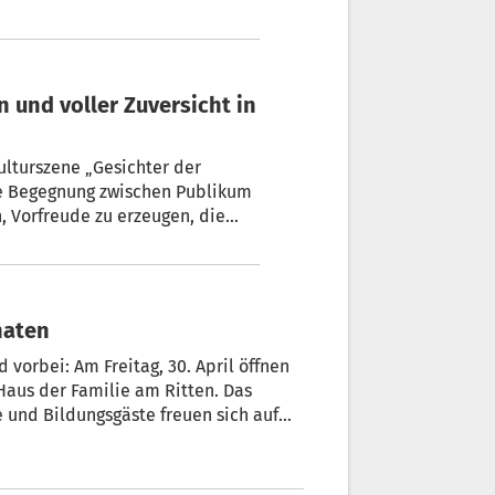
ulturszene „Gesichter der
ine Begegnung zwischen Publikum
n, Vorfreude zu erzeugen, die
ar zu machen, ist wahrlich
hre energiegeladenen
naten
vorbei: Am Freitag, 30. April öffnen
Haus der Familie am Ritten. Das
 und Bildungsgäste freuen sich auf
rt Direktor Elmar Vigl.