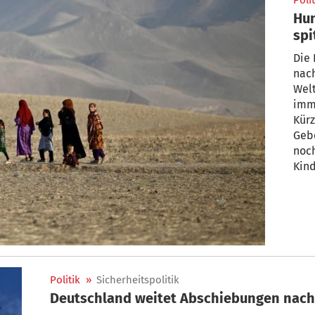
Polit
Hun
spi
Die 
nac
Wel
imm
Kürz
Geb
noch
Kind
beri
Afgh
Unte
gewe
Politik
»
Sicherheitspolitik
Deutschland weitet Abschiebungen nach