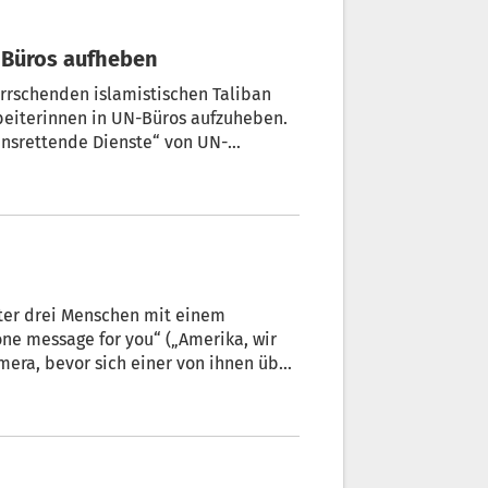
n Büros aufheben
errschenden islamistischen Taliban
rbeiterinnen in UN-Büros aufzuheben.
ensrettende Dienste“ von UN-
on von der UN-Behörde für Frauen in
 die Menschenrechte und
nter drei Menschen mit einem
ne message for you“ („Amerika, wir
amera, bevor sich einer von ihnen über
Zum Vorschein kommt ein strahlend
hanistan“, sagt er in dem Video, das