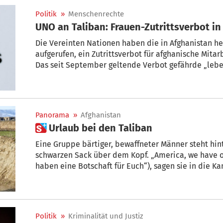
Politik
»
Menschenrechte
UNO an Taliban: Frauen-Zutrittsverbot i
Die Vereinten Nationen haben die in Afghanistan h
aufgerufen, ein Zutrittsverbot für afghanische Mita
Das seit September geltende Verbot gefährde „leb
Organisationen in dem Land, erklärte Susan Fergus
Afghanistan am Sonntag. Zudem verstoße es gegen
Gleichheitsgrundsätze.
Panorama
»
Afghanistan
 Urlaub bei den Taliban
Eine Gruppe bärtiger, bewaffneter Männer steht hi
schwarzen Sack über dem Kopf. „America, we have o
haben eine Botschaft für Euch“), sagen sie in die K
einen der Knienden beugt und den Sack wegzieht. 
lächelnder junger, westlicher Mann. „Welcome to Afg
in sozialen Medien kursiert.
Politik
»
Kriminalität und Justiz