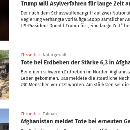
Trump wi
Der nach dem Schusswaffenangriff auf zwei Nationa
Regierung verhängte vorläufige Stopp sämtlicher A
US-Präsident Donald Trump für „eine lange Zeit“ be
gebe es „kein Zeitlimit“, sagte Trump am Sonntag a
Force One zu Journalisten. „Wir wollen diese Leute ni
Chronik
»
Naturgewalt
Tote bei Erdbeben der Stärke 6,3 in Afgh
Bei einem schweren Erdbeben im Norden Afghanist
Leben gekommen. Das meldete die staatliche Nachr
730 Menschen verletzt worden. Am stärksten sei die 
Nachrichtensender unter Berufung auf einen Behör
wurden in der Provinz Badachschan rund 800 Häuser
Chronik
»
Taliban
Afghanistan meldet Tote bei erneuten G