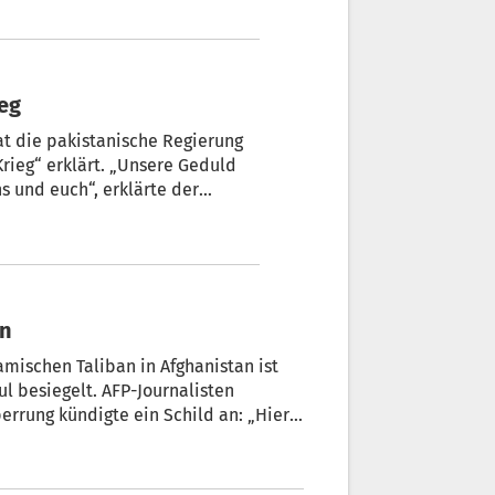
 in anderen Gebieten, auch in
n. Dabei seien Frauen und Kinder
n Krieg
at die pakistanische Regierung
rieg“ erklärt. „Unsere Geduld
ns und euch“, erklärte der
m Freitag im Onlinedienst X.
en
mischen Taliban in Afghanistan ist
l besiegelt. AFP-Journalisten
errung kündigte ein Schild an: „Hier