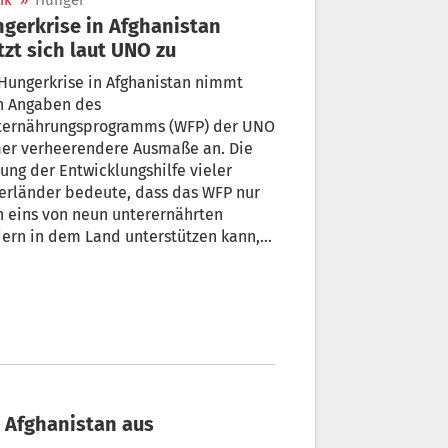
ik
»
Hunger
gerkrise in Afghanistan
tzt sich laut UNO zu
Hungerkrise in Afghanistan nimmt
h Angaben des
ternährungsprogramms (WFP) der UNO
er verheerendere Ausmaße an. Die
ung der Entwicklungshilfe vieler
erländer bedeute, dass das WFP nur
 eins von neun unterernährten
ern in dem Land unterstützen kann,
chtet der WFP-Landesvertreter für
anistan, John Aylieff. Die
rernährung habe ein bisher nicht da
senes Ausmaß erreicht, warnt er.
 Afghanistan aus