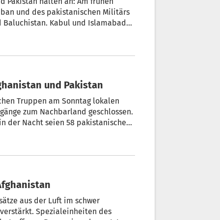
d Pakistan halten an: Am frühen
iban und des pakistanischen Militärs
 Baluchistan. Kabul und Islamabad
twortlich.
ghanistan und Pakistan
schen Truppen am Sonntag lokalen
rgänge zum Nachbarland geschlossen.
in der Nacht seien 58 pakistanische
 Soldaten gefallen oder verletzt
 Afghanistan
ätze aus der Luft im schwer
erstärkt. Spezialeinheiten des