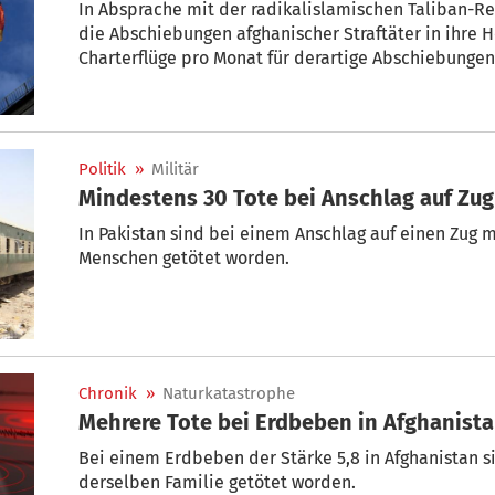
In Absprache mit der radikalislamischen Taliban-Re
die Abschiebungen afghanischer Straftäter in ihre H
Charterflüge pro Monat für derartige Abschiebungen
Innenministeriums am Sonntag der Nachrichtenagent
seien „jederzeit“ auch Einzelrückführungen über Li
Politik
»
Militär
Mindestens 30 Tote bei Anschlag auf Zug
In Pakistan sind bei einem Anschlag auf einen Zug 
Menschen getötet worden.
Chronik
»
Naturkatastrophe
Mehrere Tote bei Erdbeben in Afghanist
Bei einem Erdbeben der Stärke 5,8 in Afghanistan si
derselben Familie getötet worden.