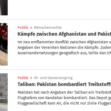
Politik
»
Menschenrechte
Kämpfe zwischen Afghanistan und Pakist
Im neu entflammten Konflikt zwischen Afghanistan u
Angaben der Vereinten Nationen die Kämpfe. Zudem
Auseinandersetzungen geografisch aus, teilte das 
mit. Seit dem 26. Februar seien 76 Menschen in Afgh
worden.
Politik
»
Öl- und Gasversorgung
Taliban: Pakistan bombardiert Treibstof
Pakistan hat nach Angaben der Taliban ein Treibstof
Flughafens von Kandahar bombardiert. Das Depot g
Fluggesellschaft Kam Air, die nicht nur zivile Flugg
Flugzeuge der Vereinten Nationen beliefere, teilte 