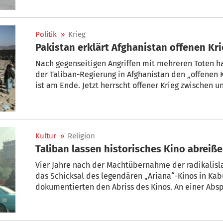
islamischen Taliban mit. Pakistan habe zudem Ziele
Kabul, angegriffen. Es seien Häuser getroffen worde
getötet worden.
Politik
»
Krieg
Pakistan erklärt Afghanistan offene
Nach gegenseitigen Angriffen mit mehreren Toten h
der Taliban-Regierung in Afghanistan den „offenen K
ist am Ende. Jetzt herrscht offener Krieg zwischen u
pakistanische Verteidigungsminister Khawaja Asif a
Kultur
»
Religion
Taliban lassen historisches Kino abreiß
Vier Jahre nach der Machtübernahme der radikalisla
das Schicksal des legendären „Ariana“-Kinos in Kabu
dokumentierten den Abriss des Kinos. An einer Absp
wird ein modernes Einkaufszentrum gebaut.“