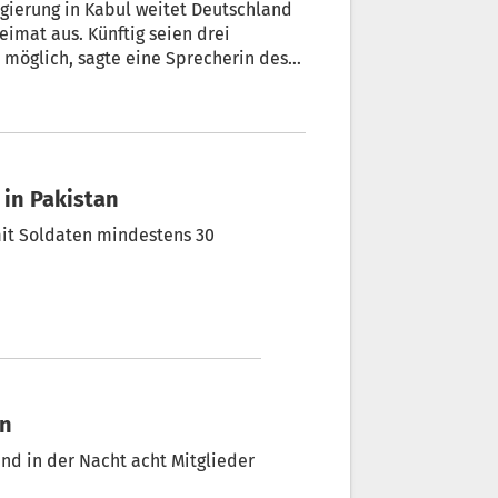
gierung in Kabul weitet Deutschland
eimat aus. Künftig seien drei
 möglich, sagte eine Sprecherin des
ur AFP in Berlin. Darüber hinaus
nienflüge nach Afghanistan möglich.
 in Pakistan
mit Soldaten mindestens 30
an
nd in der Nacht acht Mitglieder