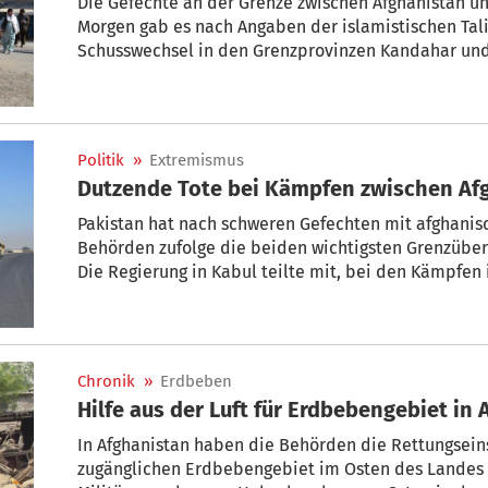
Die Gefechte an der Grenze zwischen Afghanistan un
Morgen gab es nach Angaben der islamistischen Tal
Schusswechsel in den Grenzprovinzen Kandahar und
machen sich gegenseitig für die Konfrontation veran
Politik
»
Extremismus
Dutzende Tote bei Kämpfen zwischen Af
Pakistan hat nach schweren Gefechten mit afghani
Behörden zufolge die beiden wichtigsten Grenzübe
Die Regierung in Kabul teilte mit, bei den Kämpfen 
Soldaten getötet worden. Außerdem seien 20 eigene
worden.
Chronik
»
Erdbeben
Hilfe aus der Luft für Erdbebengebiet in
In Afghanistan haben die Behörden die Rettungseins
zugänglichen Erdbebengebiet im Osten des Landes v