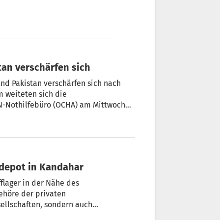
an verschärfen sich
nd Pakistan verschärfen sich nach
 weiteten sich die
UN-Nothilfebüro (OCHA) am Mittwoch
anistan getötet und 213 verletzt
fdepot in Kandahar
flager in der Nähe des
ehöre der privaten
esellschaften, sondern auch
ein Sprecher der radikal-