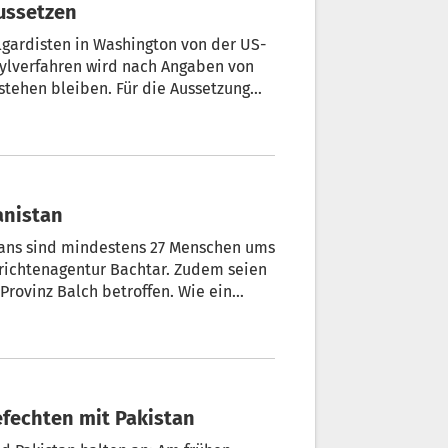
ll Asylverfahren für lange Zeit aussetzen
lgardisten in Washington von der US-
sylverfahren wird nach Angaben von
stehen bleiben. Für die Aussetzung
n Bord der Präsidentenmaschine Air
cht“, fügte er hinzu.
anistan
ans sind mindestens 27 Menschen ums
ichtenagentur Bachtar. Zudem seien
Provinz Balch betroffen. Wie ein
densprecher zudem berichtete,
 zerstört oder beschädigt.
efechten mit Pakistan