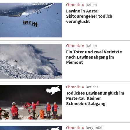
Chronik
»
Italien
Lawine in Aosta:
Skitourengeher tödlich
verunglückt
Chronik
»
Italien
Ein Toter und zwei Verletzte
nach Lawinenabgang im
Piemont
Chronik
»
Bericht
Tödliches Lawinenunglück im
Pustertal: Kleiner
Schneebrettabgang
Chronik
»
Bergunfall