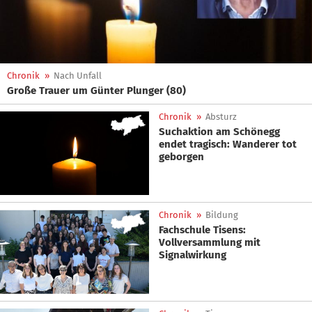
Chronik
»
Nach Unfall
Große Trauer um Günter Plunger (80)
Chronik
»
Absturz
Suchaktion am Schönegg
endet tragisch: Wanderer tot
geborgen
Chronik
»
Bildung
Fachschule Tisens:
Vollversammlung mit
Signalwirkung