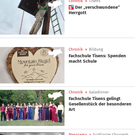
Chronik
»
Tisens
 Der „verschwundene“
Herrgott
Chronik
»
Bildung
Fachschule Tisens: Spenden
macht Schule
Chronik
»
Galadinner
Fachschule Tisens gelingt
Gesellenstück der besonderen
Art
Panorama
»
Südtiroler Chorverband