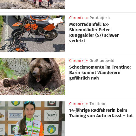
Chronik
»
Pordoijoch
Motorradunfall: Ex-
Skirennläufer Peter
Runggaldier (57) schwer
verletzt
Chronik
»
Großraubwild
Schockmomente im Trentino:
Bärin kommt Wanderern
gefährlich nah
Chronik
»
Trentino
14-jährige Radfahrerin beim
Training von Auto erfasst – tot